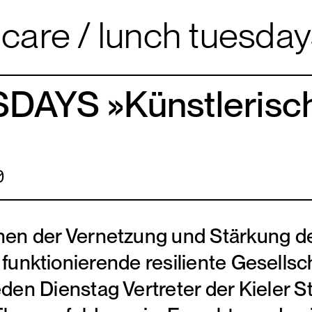
are
lunch tuesdays »
AYS »Künstlerisc
0
 der Vernetzung und Stärkung der 
e funktionierende resiliente Gesellsc
 Dienstag Vertreter der Kieler St